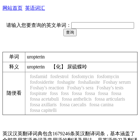
网站首页
英语词汇
请输入您要查询的英文单词：
单词
uropterin
释义
uropterin 【化】 尿硫蝶呤
fosfamid
fosfestrol
fosfomycin
fosfomycin
fosfosiderite
foshagite
foshallasite
Foshay serum
Foshay's reaction
Foshay's sera
Foshay's tests
随便看
fospirate
foss
foss
fossa
fossa
fossa
fossa
fossa acetabuli
fossa anthelicis
fossa articularis
fossa axillaris
fossa caecalis
fossa canina
fossa capitelli
英汉汉英翻译词典包含1679246条英汉翻译词条，基本涵盖了