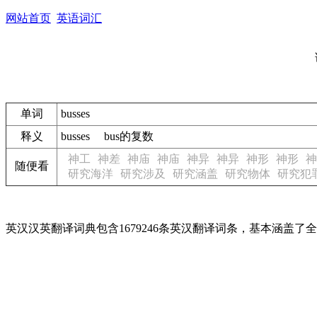
网站首页
英语词汇
单词
busses
释义
busses bus的复数
神工
神差
神庙
神庙
神异
神异
神形
神形
神
随便看
研究海洋
研究涉及
研究涵盖
研究物体
研究犯
英汉汉英翻译词典包含1679246条英汉翻译词条，基本涵盖