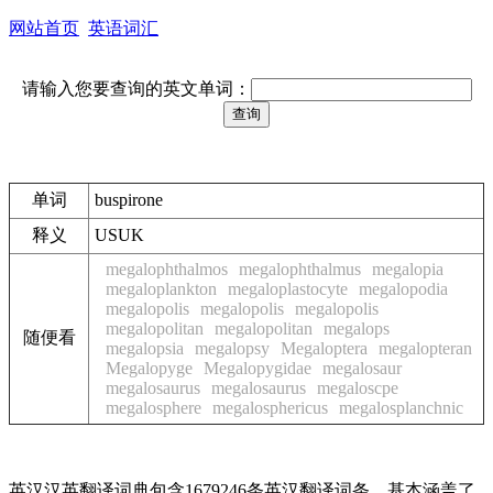
网站首页
英语词汇
请输入您要查询的英文单词：
单词
buspirone
释义
USUK
megalophthalmos
megalophthalmus
megalopia
megaloplankton
megaloplastocyte
megalopodia
megalopolis
megalopolis
megalopolis
megalopolitan
megalopolitan
megalops
随便看
megalopsia
megalopsy
Megaloptera
megalopteran
Megalopyge
Megalopygidae
megalosaur
megalosaurus
megalosaurus
megaloscpe
megalosphere
megalosphericus
megalosplanchnic
英汉汉英翻译词典包含1679246条英汉翻译词条，基本涵盖了